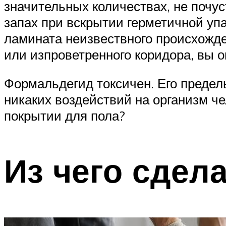
значительных количествах, не почус
запах при вскрытии герметичной уп
ламината неизвествного происхожден
или изпроветренного коридора, вы о
Формальдегид токсичен. Его предель
никаких воздействий на организм ч
покрытии для пола?
Из чего сдел