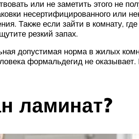
твовать или не заметить этого не п
аковки несертифицированного или не
ия. Также если зайти в комнату, где
щутите резкий запах.
ная допустимая норма в жилых комна
еловека формальдегид не оказывает.
ан ламинат?