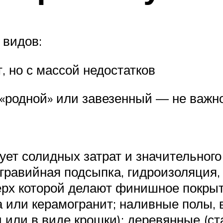
 видов:
 но с массой недостатков
«родной» или завезенный — не важно.
ет солидных затрат и значительного
гравийная подсыпка, гидроизоляция,
ерх которой делают финишное покры
 или керамогранит; наливные полы, 
 или в виде крошки); деревянные (ст