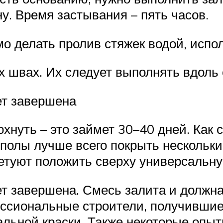
ну. Время застывания – пять часов.
о делать пролив стяжек водой, испол
 швах. Их следует выполнять вдоль 
ет завершена
хнуть – это займет 30–40 дней. Как
полы лучше всего покрыть нескольки
етуют положить сверху универсальну
ет завершена. Смесь залита и должна
ессиональные строители, получивши
альной краски. Также некоторые опы