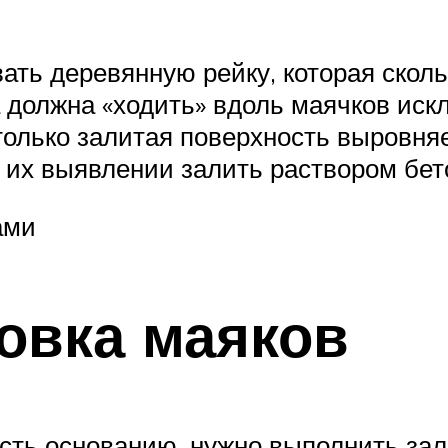
ть деревянную рейку, которая скол
 должна «ходить» вдоль маячков иск
олько залитая поверхность выровняе
и их выявлении залить раствором бет
ами
овка маяков
ть основанию, нужно выполнить зал