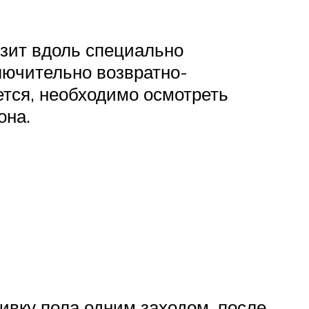
ьзит вдоль специально
лючительно возвратно-
тся, необходимо осмотреть
она.
ивку пола одним заходом, после