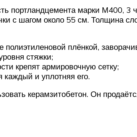
асть портландцемента марки М400, 3 ч
ки с шагом около 55 см. Толщина сло
 полиэтиленовой плёнкой, заворачива
уровня стяжки;
ости крепят армировочную сетку;
 каждый и уплотняя его.
ьзовать керамзитобетон. Он продаётс