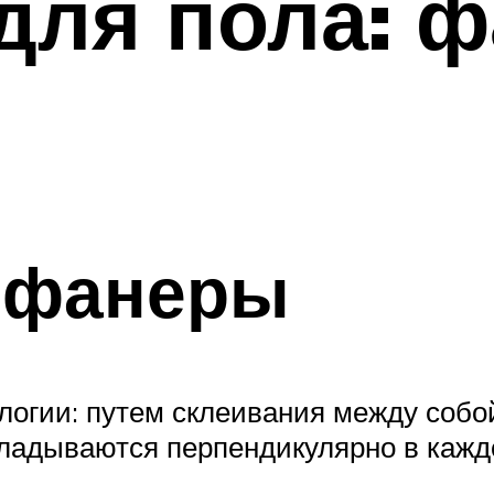
для пола: 
 фанеры
логии: путем склеивания между собой
ладываются перпендикулярно в кажд