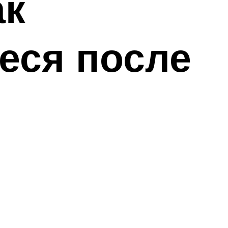
ак
еся после