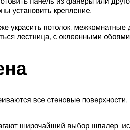
готовить панель из фанеры или друго
роны установить крепление.
е украсить потолок, межкомнатные д
ться лестница, с оклеенными обоями
ена
иваются все стеновые поверхности, 
гают широчайший выбор шпалер, исп