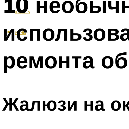
10 необычн
КАФЕЛЬ
использова
МЕНЮ
ремонта о
Жалюзи на о