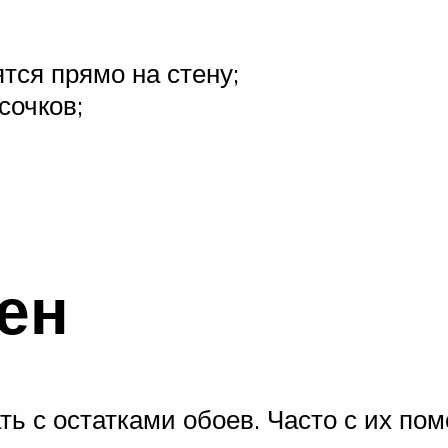
ятся прямо на стену;
сочков;
ен
ать с остатками обоев. Часто с их п