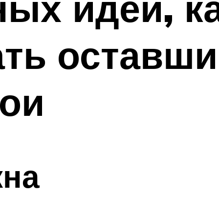
ых идей, к
ть оставши
бои
кна