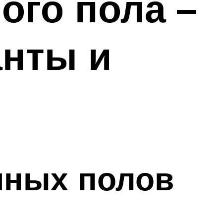
ого пола –
анты и
яных полов