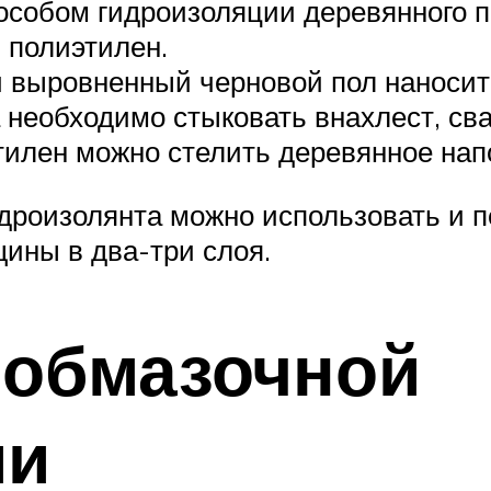
обом гидроизоляции деревянного по
 полиэтилен.
 выровненный черновой пол наноситс
 необходимо стыковать внахлест, св
тилен можно стелить деревянное нап
идроизолянта можно использовать и пе
щины в два-три слоя.
 обмазочной
ии