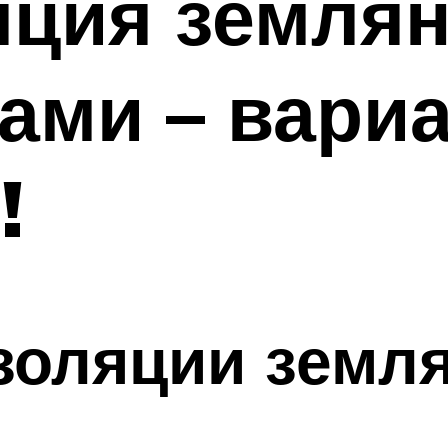
ция землян
ами – вари
!
золяции земл