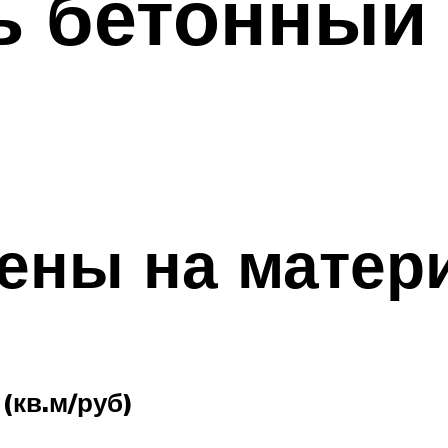
ь бетонный 
ены на матер
(кв.м/руб)