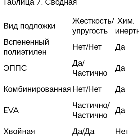
Таблица 7. Сводная
Жесткость/
Хим.
Вид подложки
упругость
инерт
Вспененный
Нет/Нет
Да
полиэтилен
Да/
ЭППС
Да
Частично
Комбинированная
Нет/Нет
Да
Частично/
EVA
Да
Частично
Хвойная
Да/Да
Нет