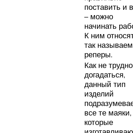
поставить и 
– можно
начинать раб
К ним относя
так называе
реперы.
Как не трудно
догадаться,
данный тип
изделий
подразумева
все те маяки,
которые
изготавливаю