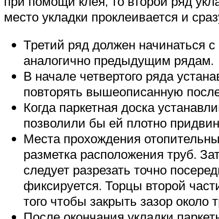
при помощи клея, то второй ряд ук
место укладки проклеивается и сраз
Третий ряд должен начинаться с 
аналогично предыдущим рядам.
В начале четвертого ряда устан
повторять вышеописанную после
Когда паркетная доска устанавли
позволили бы ей плотно придвин
Места прохождения отопительных
разметка расположения труб. За
следует разрезать точно посере
фиксируется. Торцы второй части
того чтобы закрыть зазор около 
После окончания укладки парке