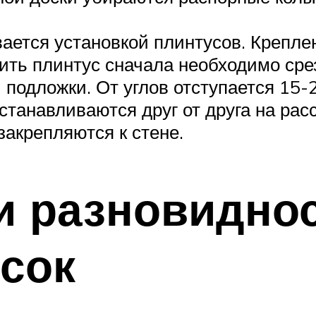
вается установкой плинтусов. Крепле
вить плинтус сначала необходимо с
 подложки. От углов отступается 15-
танавливаются друг от друга на рас
акрепляются к стене.
и разновидно
сок