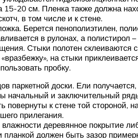
а 15-20 см. Пленка также должна на
котч, в том числе и к стене.
жка. Берется пенополиэтилен, поли
авливается в рулонах, а полистирол 
ещения. Стыки полотен склеиваются 
и «вразбежку», на стыки приклеиваетс
пользовать пробку.
в паркетной доски. Ели получается,
тобы начальный и заключительный ря
 повернуты к стене той стороной, на
чшего прилегания.
и влажности деревянное покрытие ли
и планкой должен быть зазор пример