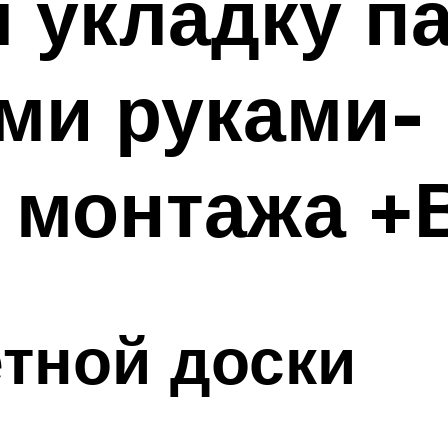
 укладку п
ми руками-
 монтажа +
тной доски