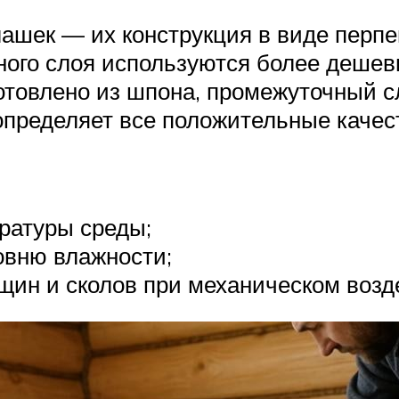
ашек — их конструкция в виде перп
ного слоя используются более дешев
готовлено из шпона, промежуточный 
о определяет все положительные качес
ратуры среды;
овню влажности;
щин и сколов при механическом возд