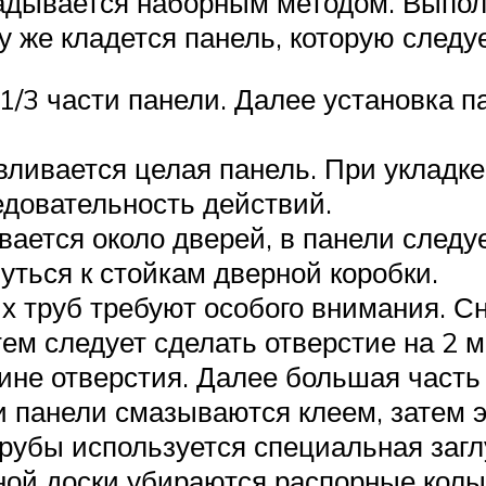
ладывается наборным методом. Выпо
у же кладется панель, которую следу
1/3 части панели. Далее установка 
авливается целая панель. При укладк
довательность действий.
вается около дверей, в панели следу
уться к стойкам дверной коробки.
 труб требуют особого внимания. Сн
тем следует сделать отверстие на 2
дине отверстия. Далее большая часть
 панели смазываются клеем, затем э
трубы используется специальная загл
тной доски убираются распорные кол