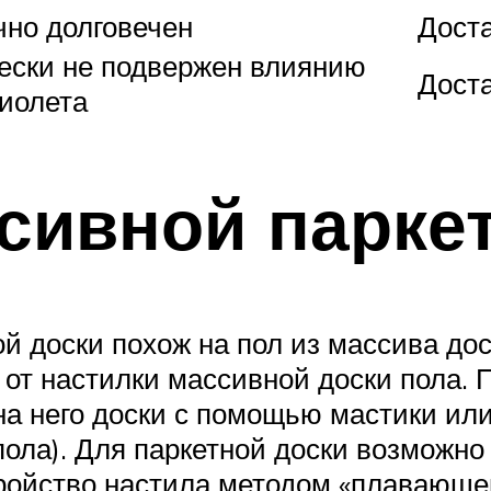
чно долговечен
Доста
ески не подвержен влиянию
Доста
иолета
сивной парке
й доски похож на пол из массива до
 от настилки массивной доски пола. 
а него доски с помощью мастики или
пола). Для паркетной доски возможно
тройство настила методом «плавающег