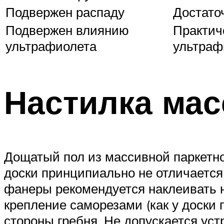
Подвержен распаду
Достато
Подвержен влиянию
Практич
ультрафиолета
ультраф
Настилка мас
Дощатый пол из массивной паркетно
доски принципиально не отличается
фанеры рекомендуется наклеивать н
крепление саморезами (как у доски 
стороны гребня. Не допускается ус