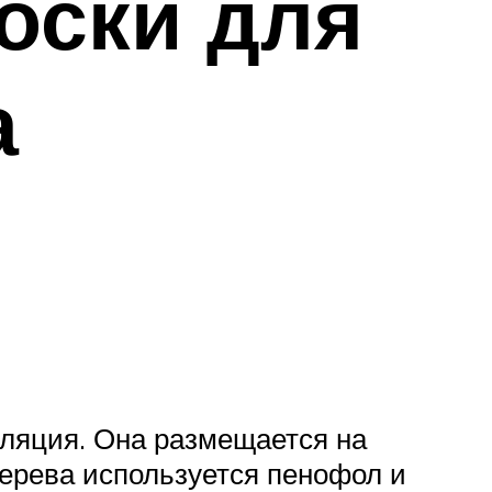
оски для
а
оляция. Она размещается на
дерева используется пенофол и