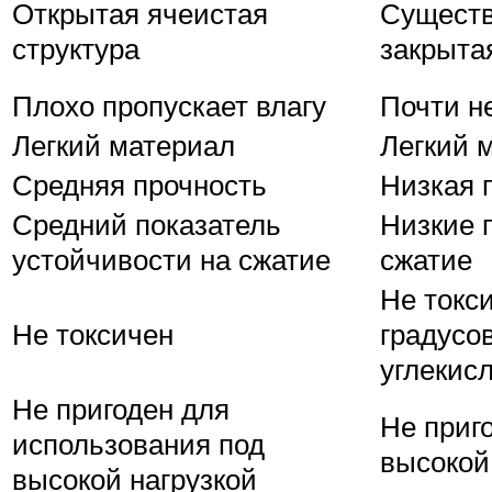
Открытая ячеистая
Существу
структура
закрыта
Плохо пропускает влагу
Почти н
Легкий материал
Легкий 
Средняя прочность
Низкая 
Средний показатель
Низкие 
устойчивости на сжатие
сжатие
Не токс
Не токсичен
градусо
углекис
Не пригоден для
Не приг
использования под
высокой
высокой нагрузкой