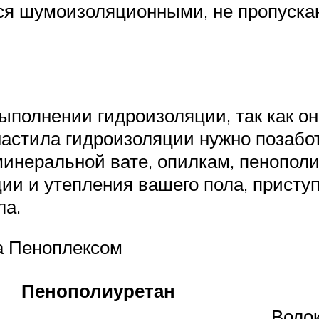
ся шумоизоляционными, не пропуска
ыполнении гидроизоляции, так как он
настила гидроизоляции нужно позабот
минеральной вате, опилкам, пенополи
и и утепления вашего пола, приступ
ла.
а Пеноплексом
Пенополиуретан
Волок