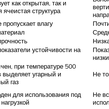
ет как открытая, так и
верт
я ячеистая структура
напр
е пропускает влагу
Почти
материал
Сред
прочность
Низка
показатели устойчивости на
Показ
низки
ичен, при температуре 500
в выделяет угарный и
Не то
лый газ
оден для использования под
Не вс
 нагрузкой
испол