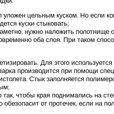
адки:
 уложен цельным куском. Но если к
дется куски стыковать;
аметно, нужно наложить полотнище о
овременно оба слоя. При таком спосо
тизировать. Для этого используется
сварка производится при помощи спец
пистолета. Стык заполняется полимер
ым;
 так, чтобы края поднимались на сте
 обезопасит от протечек, если на по