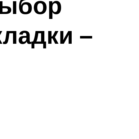
выбор
кладки –