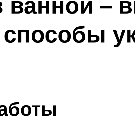
 ванной – 
 способы у
аботы