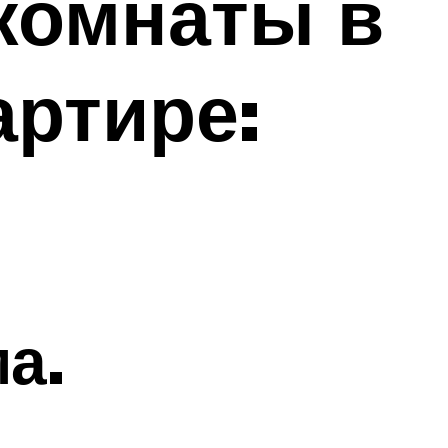
комнаты в
артире:
а.