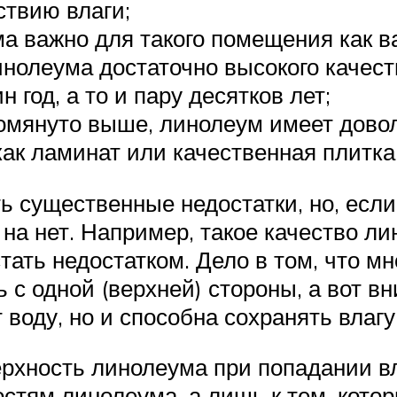
твию влаги;
а важно для такого помещения как в
инолеума достаточно высокого качес
 год, а то и пару десятков лет;
омянуто выше, линолеум имеет довол
ак ламинат или качественная плитка
ть существенные недостатки, но, если
 на нет. Например, такое качество л
тать недостатком. Дело в том, что м
 одной (верхней) стороны, а вот вн
 воду, но и способна сохранять влаг
верхность линолеума при попадании в
остям линолеума, а лишь к тем, кото