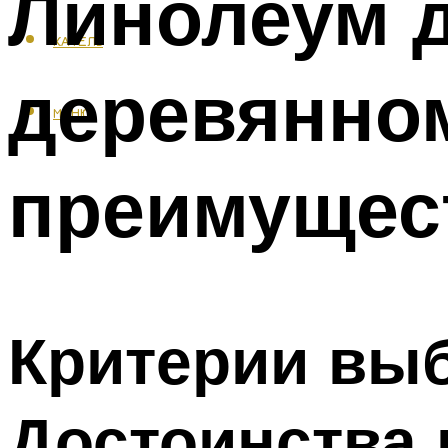
Линолеум д
КАФЕЛЬ
деревянном
МЕНЮ
преимущес
Критерии выб
Достоинства 