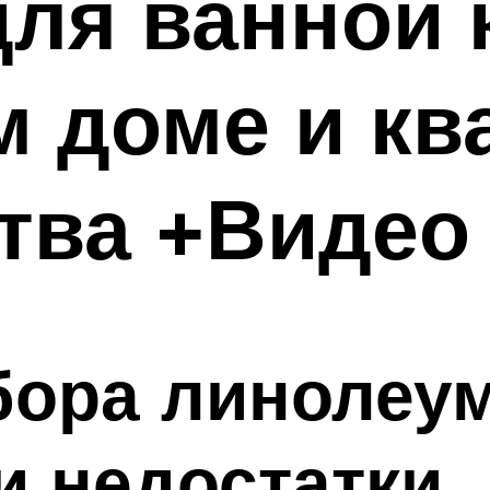
ля ванной 
 доме и кв
тва +Видео
ора линолеум
и недостатки