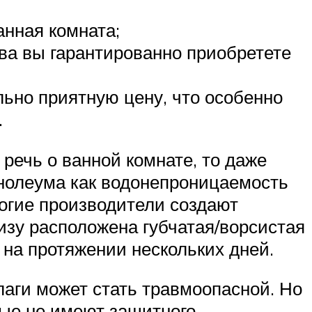
анная комната;
тва вы гарантированно приобретете
ьно приятную цену, что особенно
.
 речь о ванной комнате, то даже
инолеума как водонепроницаемость
ногие производители создают
изу расположена губчатая/ворсистая
у на протяжении нескольких дней.
лаги может стать травмоопасной. Но
рые не имеют защитного