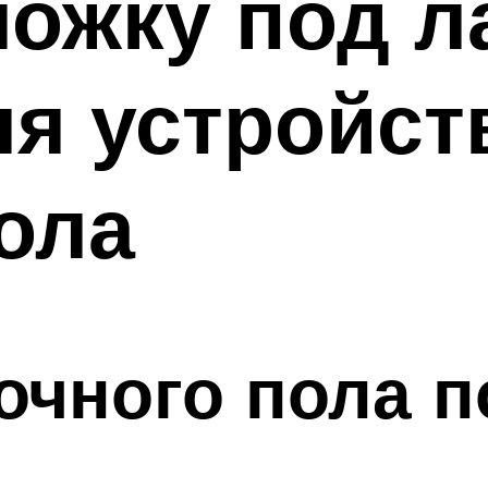
ожку под л
я устройст
ола
чного пола п