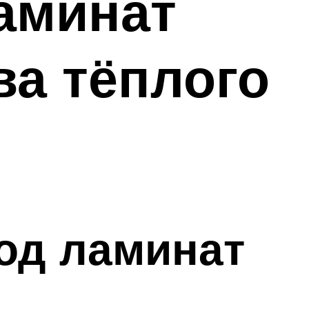
аминат
ва тёплого
од ламинат