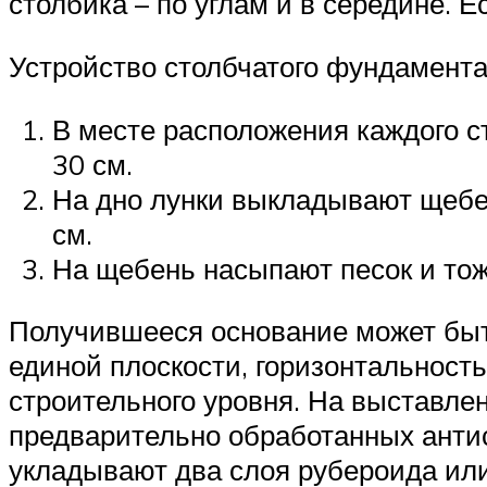
столбика – по углам и в середине. Е
Устройство столбчатого фундамент
В месте расположения каждого с
30 см.
На дно лунки выкладывают щебен
см.
На щебень насыпают песок и тож
Получившееся основание может быть
единой плоскости, горизонтальност
строительного уровня. На выставле
предварительно обработанных антис
укладывают два слоя рубероида или 