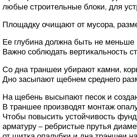
любые строительные блоки, для ус
Площадку очищают от мусора, разм
Ее глубина должна быть не меньше 5
Важно соблюдать вертикальность ст
Со дна траншеи убирают камни, кор
Дно засыпают щебнем среднего разм
На щебень высыпают песок и создаю
В траншее производят монтаж опалу
Чтобы повысить устойчивость фунда
арматуру – ребристые прутья диамет
от щитка опалубки и дна траншеи на