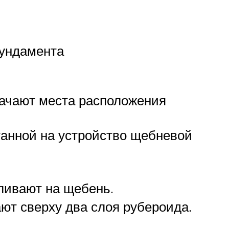
фундамента
начают места расположения
танной на устройство щебневой
ливают на щебень.
т сверху два слоя рубероида.