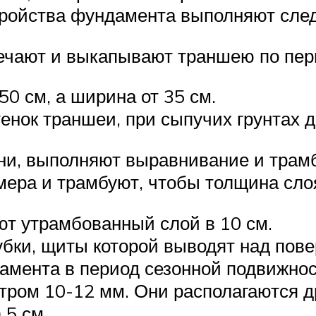
тройства фундамента выполняют сле
ечают и выкапывают траншею по пер
0 см, а ширина от 35 см.
енок траншеи, при сыпучих грунтах 
ни, выполняют выравнивание и трамб
ера и трамбуют, чтобы толщина слоя
т утрамбованный слой в 10 см.
бки, щиты которой выводят над пове
мента в период сезонной подвижност
ром 10-12 мм. Они располагаются дру
 5 см.