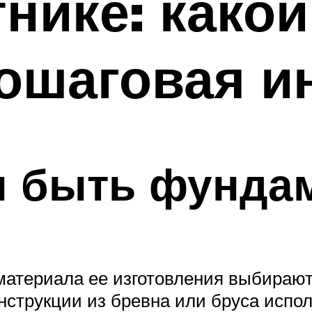
тнике: како
ошаговая и
н быть фунда
 материала ее изготовления выбирают
онструкции из бревна или бруса исп