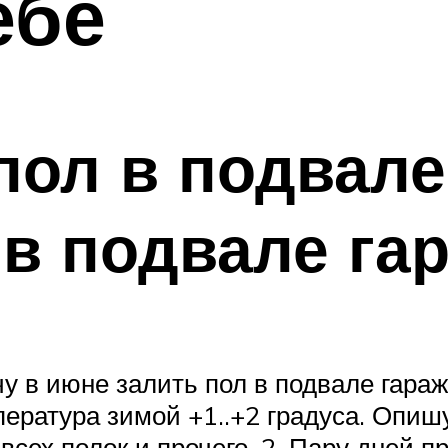
ебе
ол в подвале 
 в подвале га
у в июне залить пол в подвале гараж
пература зимой +1..+2 градуса. Опи
всех полок и прочего. 2. Пару дней 