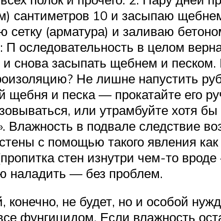
ом) сантиметров 10 и засыпаю щебнем
ую сетку (арматура) и заливаю бетон
: П оследовательность в целом верна
м и снова засыпать щебнем и песком.
роизоляцию? Не лишне напустить руб
й щебня и песка — прокатайте его ру
азовываться, или утрамбуйте хотя б
». Влажность в подвале следствие во
в стены с помощью такого явления как
пропитка стен изнутри чем-то вроде 
ию наладить — без проблем.
конечно, не будет, но и особой нужд
все фунгицидом. Если влажность оста