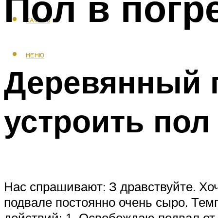
Пол в погр
КАФЕЛЬ
МЕНЮ
Деревянный п
устроить пол
Нас спрашивают: З дравствуйте. Хоч
подвале постоянно очень сыро. Тем
действий: 1. Освобождаю подвал от 