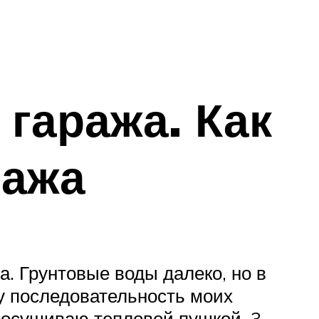
гаража. Как
ража
а. Грунтовые воды далеко, но в
шу последовательность моих
просушиваю тепловой пушкой. 3.