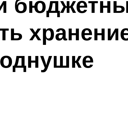
и бюджетны
ть хранение
 однушке