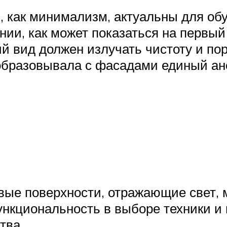
я, как минимализм, актуальны для о
нении, как может показаться на первы
ий вид должен излучать чистоту и по
а образовывала с фасадами единый а
вые поверхности, отражающие свет, 
ункциональность в выборе техники и 
тва.