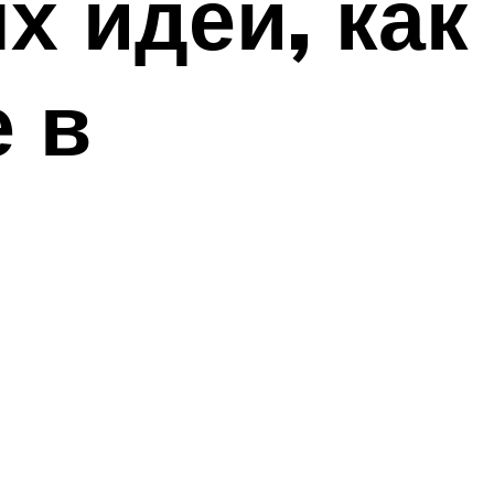
х идей, как
 в