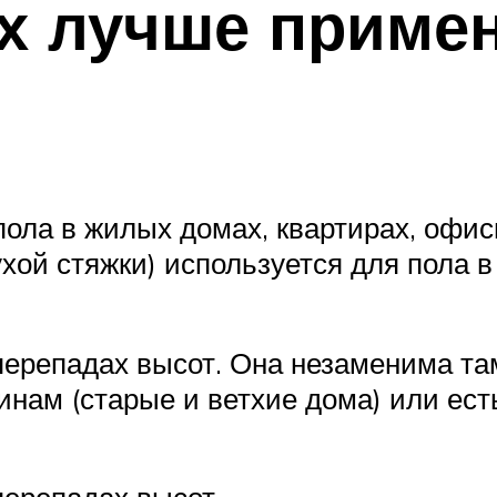
ях лучше приме
пола в жилых домах, квартирах, офи
хой стяжки) используется для пола в
ерепадах высот. Она незаменима та
инам (старые и ветхие дома) или ес