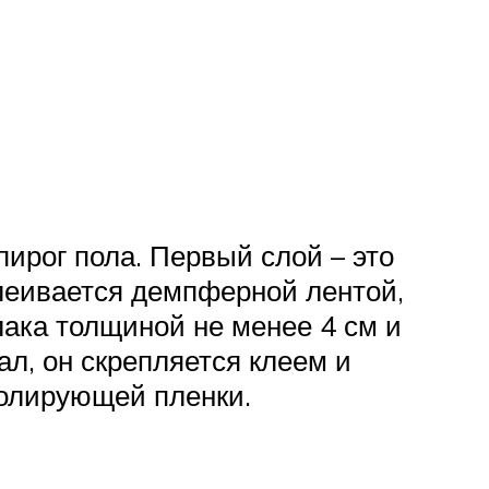
ирог пола. Первый слой – это
леивается демпферной лентой,
ака толщиной не менее 4 см и
л, он скрепляется клеем и
золирующей пленки.