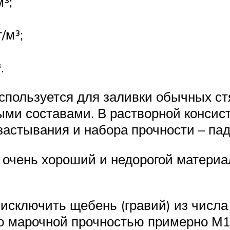
³;
/м³;
.
спользуется для заливки обычных стя
ми составами. В растворной консист
 застывания и набора прочности – пад
чень хороший и недорогой материал
исключить щебень (гравий) из числа 
 марочной прочностью примерно М15