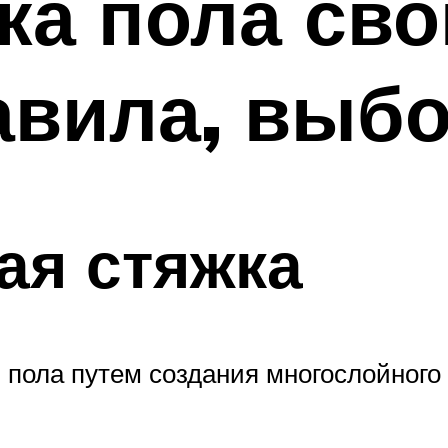
ка пола св
авила, выб
ая стяжка
и пола путем создания многослойног