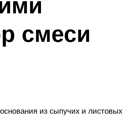
оими
ор смеси
о основания из сыпучих и листовых