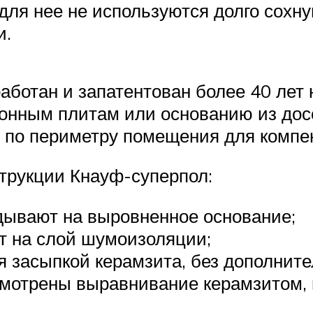
 для нее не используются долго сох
и.
аботан и запатентован более 40 лет
тонным плитам или основанию из досо
по периметру помещения для компен
трукции Кнауф-суперпол:
дывают на выровненное основание;
т на слой шумоизоляции;
я засыпкой керамзита, без дополните
смотрены выравнивание керамзитом,