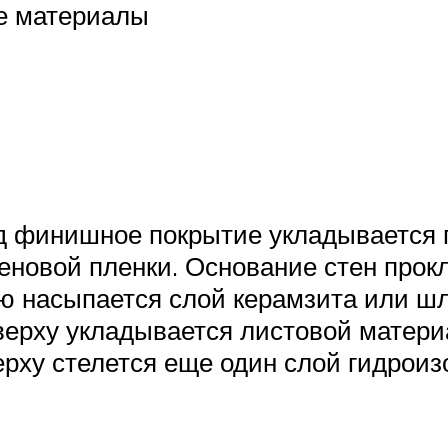
ые материалы
од финишное покрытие укладывается п
еновой пленки. Основание стен прок
ю насыпается слой керамзита или шл
верху укладывается листовой материа
рху стелется еще один слой гидрои