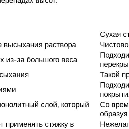
ерепадах высот.
Сухая с
е высыхания раствора
Чистово
Подходи
х из-за большого веса
перекры
ысыхания
Такой п
Подходи
тиями
покрыти
онолитный слой, который
Со врем
образуя
т применять стяжку в
Нежелат