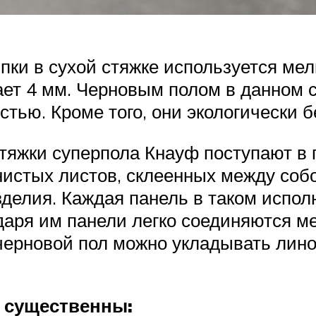
ыпки в сухой стяжке используется м
шает 4 мм. Черновым полом в данном 
ью. Кроме того, они экологически б
тяжки суперпола Кнауф поступают в 
книстых листов, склеенных между со
делия. Каждая панель в таком испо
даря им панели легко соединяются м
черновой пол можно укладывать лин
 существенны: