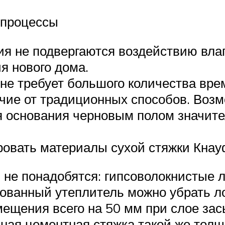
 процессы
я не подвергаются воздействию влаги
я нового дома.
не требует большого количества вре
ичие от традиционных способов. Возм
я основания черновым полом значите
вать материалы сухой стяжки Кнауф 
 не понадобятся: гипсоволокнистые л
рованный утеплитель можно убрать л
ещения всего на 50 мм при слое зас
ная цементная стяжка такой же толщ