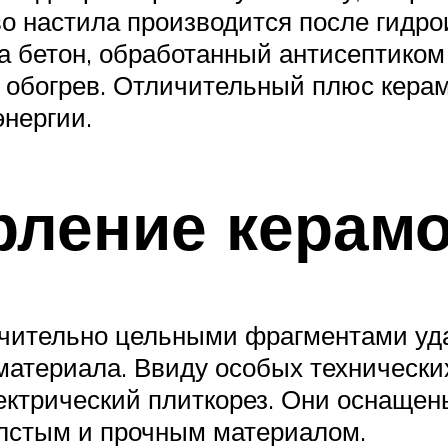
во настила производится после гидр
а бетон, обработанный антисептиком 
 обогрев. Отличительный плюс керамо
нергии.
рление керам
чительно цельными фрагментами удае
атериала. Ввиду особых технических
электрический плиткорез. Они оснащ
лстым и прочным материалом.