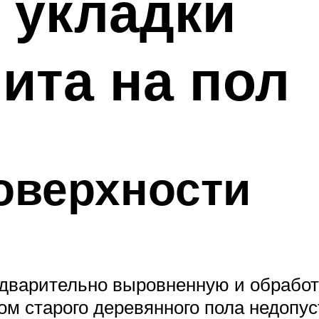
 укладки
ита на пол
оверхности
редварительно выровненную и обраб
ом старого деревянного пола недопу