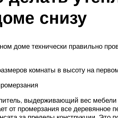
оме снизу
ном доме технически правильно пров
размеров комнаты в высоту на первом
промерзания
плитель, выдерживающий вес мебели 
ет от промерзания все деревянное п
нсата за пределы конструкции. Это п