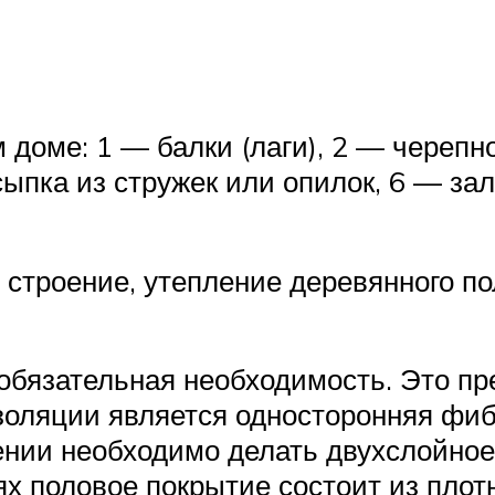
доме: 1 — балки (лаги), 2 — черепно
сыпка из стружек или опилок, 6 — за
т строение, утепление деревянного п
обязательная необходимость. Это пре
оляции является односторонняя фиб
нии необходимо делать двухслойное
ях половое покрытие состоит из плотн