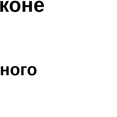
лконе
ного