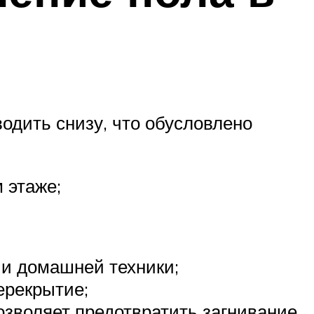
одить снизу, что обусловлено
 этаже;
и домашней техники;
ерекрытие;
озволяет предотвратить загнивание