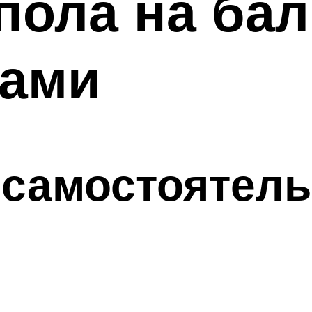
пола на ба
ками
 самостоятель