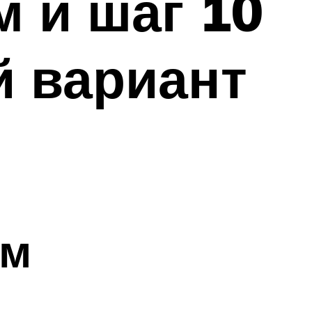
 и шаг 10
й вариант
ом