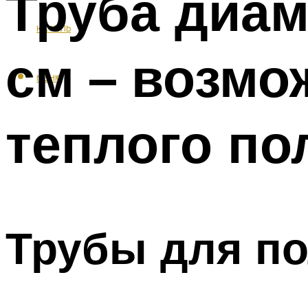
Труба диам
КАФЕЛЬ
см – возмо
МЕНЮ
теплого по
Трубы для по