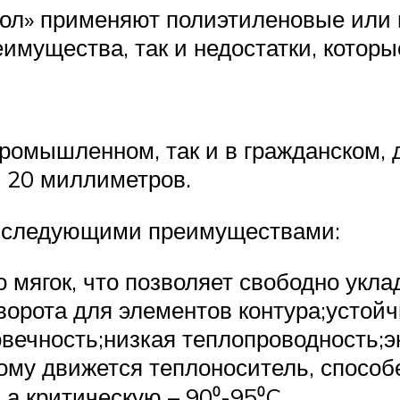
пол» применяют полиэтиленовые или 
еимущества, так и недостатки, котор
промышленном, так и в гражданском, 
 20 миллиметров.
 следующими преимуществами:
о мягок, что позволяет свободно укл
ворота для элементов контура;устой
овечность;низкая теплопроводность;э
рому движется теплоноситель, спосо
 а критическую – 90⁰-95⁰C.