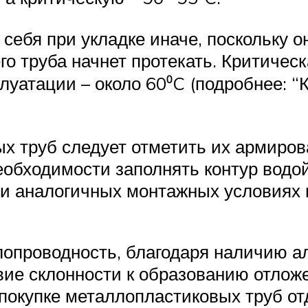
ебя при укладке иначе, поскольку о
его труба начнет протекать. Критиче
плуатации – около 60⁰C (подробнее: 
 труб следует отметить их армирова
еобходимости заполнять контур водой
ри аналогичных монтажных условиях 
лопроводность, благодаря наличию 
вие склонности к образованию отлож
 покупке металлопластиковых труб о