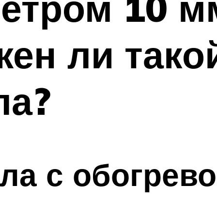
етром 10 мм
жен ли тако
ла?
ла с обогрев