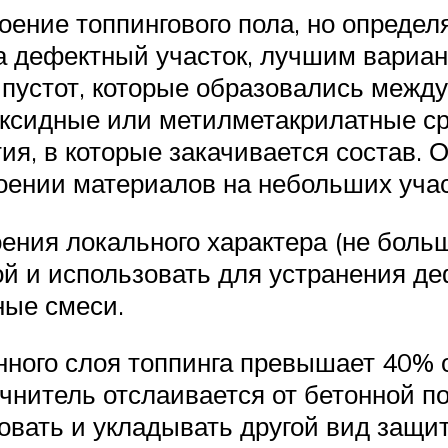
оение топпингового пола, но определя
на дефектный участок, лучшим вариа
пустот, которые образовались между 
ксидные или метилметакрилатные ср
я, в которые закачивается состав. О
оении материалов на небольших учас
ния локального характера (не больш
ой и использовать для устранения д
ые смеси.
нного слоя топпинга превышает 40% 
чнитель отслаивается от бетонной п
вать и укладывать другой вид защи