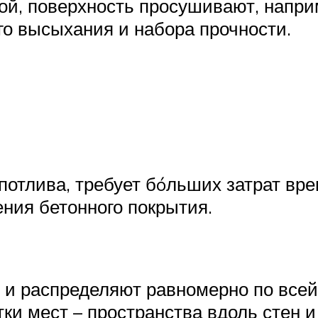
й, поверхность просушивают, напри
го высыхания и набора прочности.
потлива, требует бóльших затрат вре
ения бетонного покрытия.
 и распределяют равномерно по всей
ки мест – пространства вдоль стен и