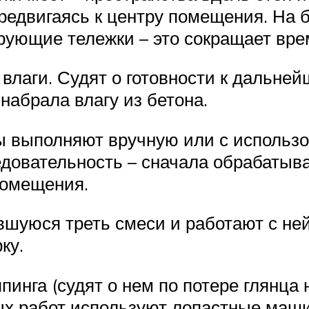
ередвигаясь к центру помещения. На
рующие тележки – это сокращает вре
влаги. Судят о готовности к дальней
 набрала влагу из бетона.
ы выполняют вручную или с использ
овательность – сначала обрабатыва
помещения.
шуюся треть смеси и работают с не
ку.
пинга (судят о нем по потере глянца
х работ используют лопастные машин