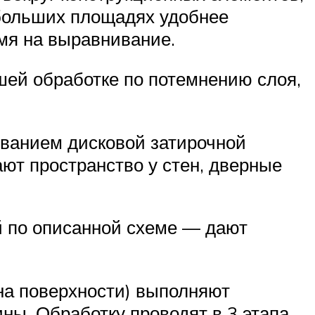
 больших площадях удобнее
мя на выравнивание.
шей обработке по потемнению слоя,
ованием дисковой затирочной
ют пространство у стен, дверные
й по описанной схеме — дают
 на поверхности) выполняют
ы. Обработку проводят в 3 этапа,