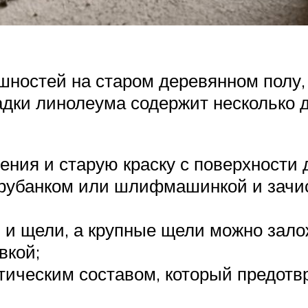
шностей на старом деревянном полу,
адки линолеума содержит несколько д
ения и старую краску с поверхности 
убанком или шлифмашинкой и зачис
и щели, а крупные щели можно зало
вкой;
тическим составом, который предотв