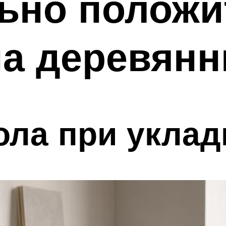
ьно положи
на деревянн
ола при уклад