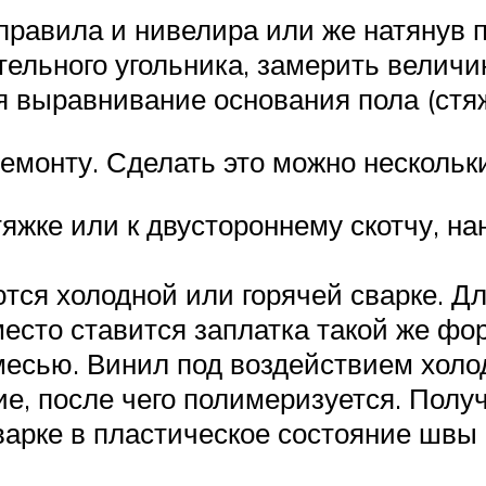
авила и нивелира или же натянув по
ельного угольника, замерить величин
 выравнивание основания пола (стяж
емонту. Сделать это можно нескольк
тяжке или к двустороннему скотчу, н
ся холодной или горячей сварке. Дл
место ставится заплатка такой же фо
месью. Винил под воздействием холо
ие, после чего полимеризуется. Полу
варке в пластическое состояние швы