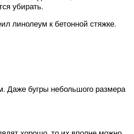
тся убирать.
еил линолеум к бетонной стяжке.
м. Даже бугры небольшого размера
лядят хорошо, то их вполне можно