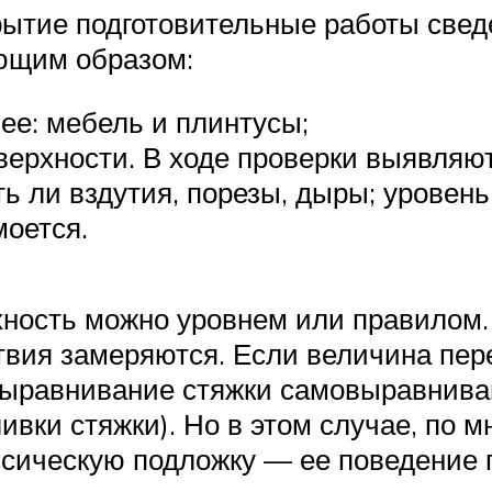
рытие подготовительные работы све
ующим образом:
ее: мебель и плинтусы;
верхности. В ходе проверки выявляют
ть ли вздутия, порезы, дыры; уровен
моется.
хность можно уровнем или правилом.
ствия замеряются. Если величина пе
выравнивание стяжки самовыравнив
ливки стяжки). Но в этом случае, по 
ссическую подложку — ее поведение 