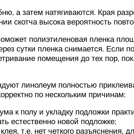
бню, а затем натягиваются. Края раз
ии скотча высока вероятность повтор
поможет полиэтиленовая пленка площ
ерез сутки пленка снимается. Если 
тривание помещения до тех пор, пок
дуют линолеум полностью приклеиват
корректно по нескольким причинам:
ума к полу и укладку подложки практ
ть естественно новой подложке;
ея, т.е. нет четкого разъяснения, дл