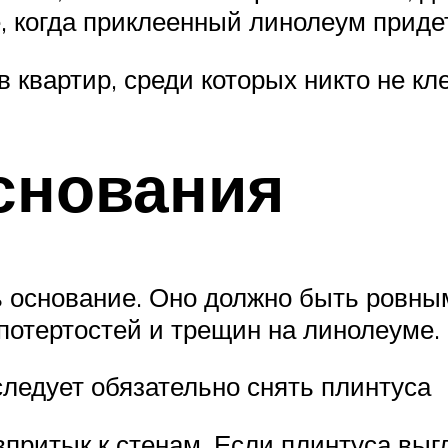
, когда приклеенный линолеум приде
в квартир, среди которых никто не кл
снования
ь основание. Оно должно быть ровны
потертостей и трещин на линолеуме.
ледует обязательно снять плинтуса
притык к стенам. Если плинтуса выг