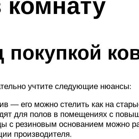
 комнату
 покупкой ко
ательно учтите следующие нюансы:
в — его можно стелить как на старые
одят для полов в помещениях с повы
ды с резиновым основанием можно ра
ции производителя.