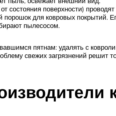
ет пыль, освежает внешний вид.
 от состояния поверхности) проводят 
 порошок для ковровых покрытий. Е
обирают пылесосом.
авшимся пятнам: удалять с ковролин
роблему свежих загрязнений решит то
оизводители 