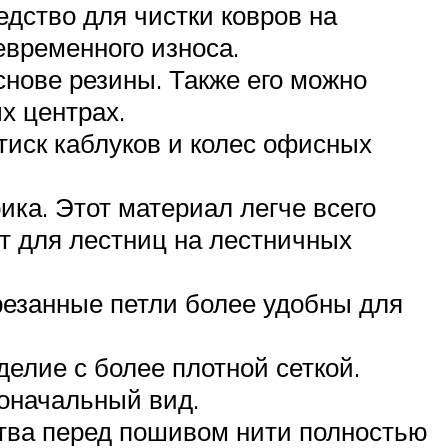
едство для чистки ковров на
евременного износа.
снове резины. Также его можно
х центрах.
тиск каблуков и колес офисных
ка. Этот материал легче всего
т для лестниц на лестничных
резанные петли более удобны для
делие с более плотной сеткой.
оначальный вид.
ства перед пошивом нити полностью