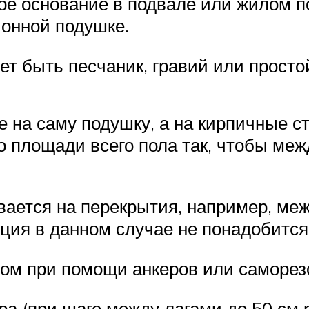
ное основание в подвале или жилом 
ионной подушке.
т быть песчаник, гравий или простой
 на саму подушку, а на кирпичные ст
по площади всего пола так, чтобы ме
вается на перекрытия, например, ме
ция в данном случае не понадобится
ом при помощи анкеров или саморез
а (при шаге между лагами до 50 см 