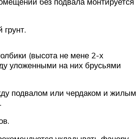
помещении без подвала монтируется
 грунт.
олбики (высота не мене 2-х
жду уложенными на них брусьями
жду подвалом или чердаком и жилым
.
ов.
рекомендуется укладывать фанеру,