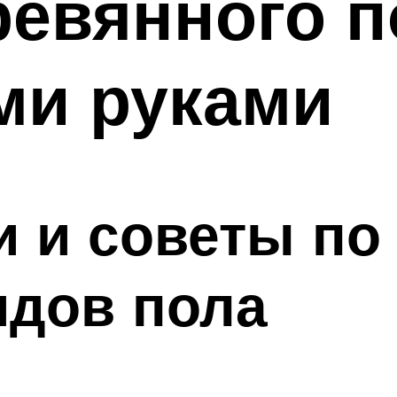
евянного п
ми руками
 и советы по
идов пола