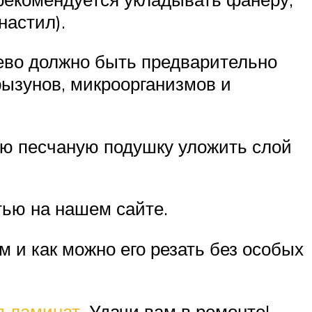
настил).
рево должно быть предварительно
рызунов, микроорганизмов и
ую песчаную подушку уложить слой
тью на нашем сайте.
м и как можно его резать без особых
д ламинат
. Удачи вам в ремонте!