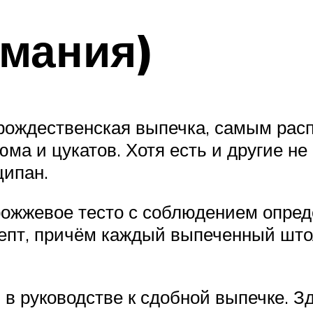
рмания)
рождественская выпечка, самым рас
юма и цукатов. Хотя есть и другие н
ципан.
рожжевое тесто с соблюдением опред
цепт, причём каждый выпеченный што
 руководстве к сдобной выпечке. Зд