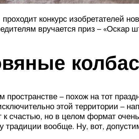
 проходит конкурс изобретателей но
обедителям вручается приз – «Оскар ш
овяные колба
м пространстве – похож на тот празд
 исключительно этой территории – на
т к счастью, но в целом формат очень
 у традиции вообще. Ну, вот, допусти