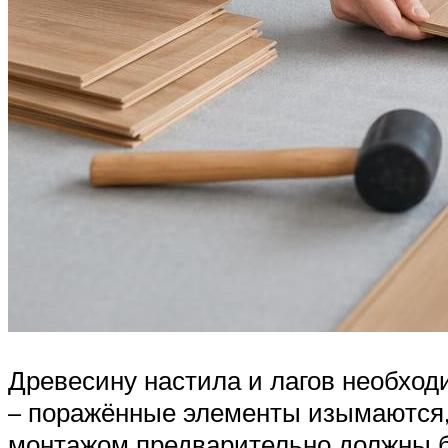
Древесину настила и лагов необход
– поражённые элементы изымаются,
монтажом предварительно должны б