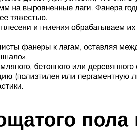
м на выровненные лаги. Фанера годи
 ее тяжестью.
от плесени и гниения обрабатываем 
листы фанеры к лагам, оставляя меж
ышало».
мляного, бетонного или деревянного
цию (полиэтилен или пергаментную 
стики.
ощатого пола 