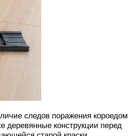
аличие следов поражения короедом
е деревянные конструкции перед
ающейся старой краски,