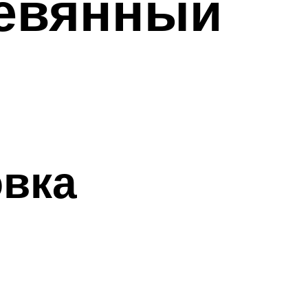
ревянный
овка