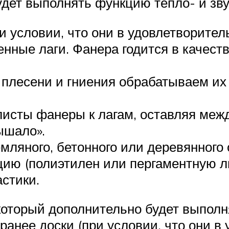
удет выполнять функцию тепло- и зв
и условии, что они в удовлетворител
ные лаги. Фанера годится в качестве
от плесени и гниения обрабатываем 
листы фанеры к лагам, оставляя меж
ышало».
мляного, бетонного или деревянного
цию (полиэтилен или пергаментную 
стики.
который дополнительно будет выполн
ранее доски (при условии, что они в