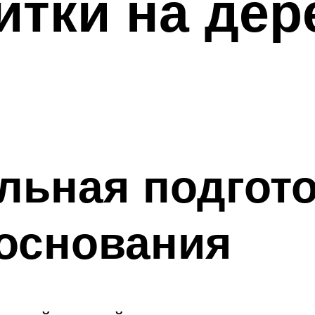
итки на де
льная подгот
основания