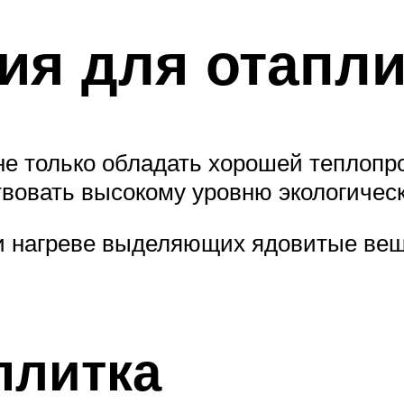
ия для отапли
не только обладать хорошей теплопр
твовать высокому уровню экологичес
и нагреве выделяющих ядовитые вещ
плитка