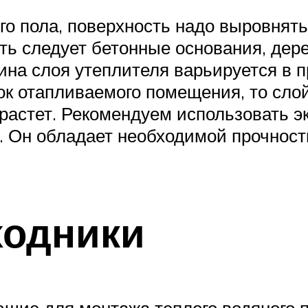
ого пола, поверхность надо выровня
ять следует бетонные основания, дер
ина слоя утеплителя варьируется в 
олок отапливаемого помещения, то сл
озрастет. Рекомендуем использовать 
ы. Он обладает необходимой прочнос
ходники
щие для монтажа теплого водяного п