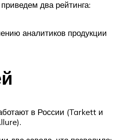
приведем два рейтинга:
нению аналитиков продукции
ей
ботают в России (Tarkett и
lure).
ии два завода, что позволило: