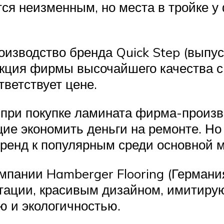
тся неизменным, но места в тройке у
оизводство бренда Quick Step (выпу
дукция фирмы высочайшего качества 
тветствует цене.
 при покупке ламината фирма-произв
е экономить деньги на ремонте. Но 
бренд к популярным среди основной 
мпании Hamberger Flooring (Германия
тации, красивым дизайном, имитиру
ю и экологичностью.