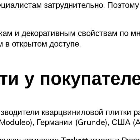
циалистам затруднительно. Поэтому 
икам и декоративным свойствам по м
 в открытом доступе.
ти у покупател
зводители кварцвиниловой плитки ра
и Moduleo), Германии (Grunde), США (Al
ецкая компания Tarkett имеет в Росс