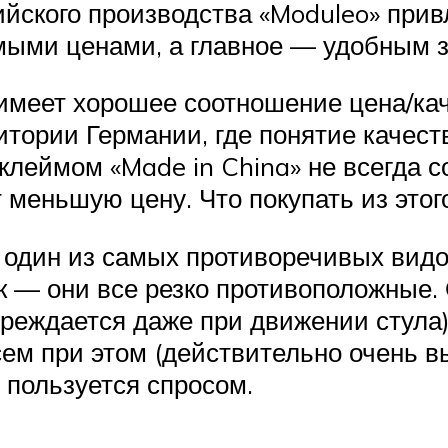
йского производства «Moduleo» прив
мыми ценами, а главное — удобным 
меет хорошее соотношение цена/каче
итории Германии, где понятие качес
леймом «Made in China» не всегда с
 меньшую цену. Что покупать из этог
) один из самых противоречивых вид
к — они все резко противоположные.
вреждается даже при движении стула),
сем при этом (действительно очень 
 пользуется спросом.