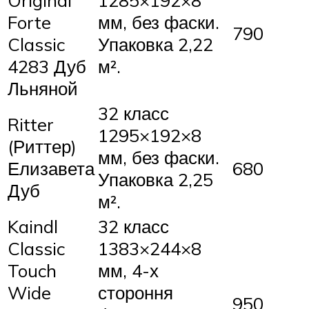
Original
1285×192×8
Forte
мм, без фаски.
790
Classic
Упаковка 2,22
4283 Дуб
м².
Льняной
32 класс
Ritter
1295×192×8
(Риттер)
мм, без фаски.
Елизавета
680
Упаковка 2,25
Дуб
м².
Kaindl
32 класс
Classic
1383×244×8
Touch
мм, 4-х
Wide
стороння
950