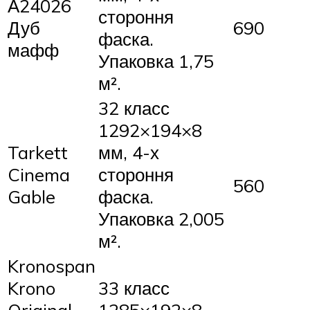
А24026
стороння
Дуб
690
фаска.
мафф
Упаковка 1,75
м².
32 класс
1292×194×8
Tarkett
мм, 4-х
Cinema
стороння
560
Gable
фаска.
Упаковка 2,005
м².
Kronospan
Krono
33 класс