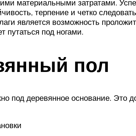
зкими материальными затратами. Успе
чивость, терпение и четко следова
лаги является возможность проложи
 путаться под ногами.
вянный пол
но под деревянное основание. Это до
ановки