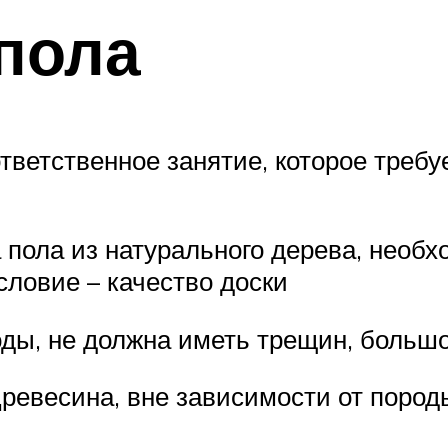
пола
ответственное занятие, которое требу
 пола из натурального дерева, необ
словие – качество доски
оды, не должна иметь трещин, большо
Древесина, вне зависимости от пород